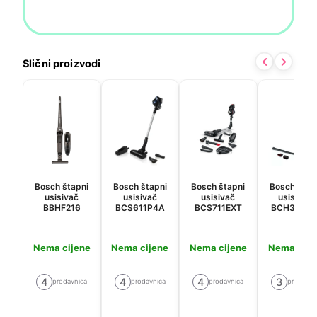
Slični proizvodi
Bosch štapni
Bosch štapni
Bosch štapni
Bosch štap
usisivač
usisivač
usisivač
usisavač
BBHF216
BCS611P4A
BCS711EXT
BCH3K285
Nema cijene
Nema cijene
Nema cijene
Nema cije
4
4
4
3
prodavnica
prodavnica
prodavnica
prodavni