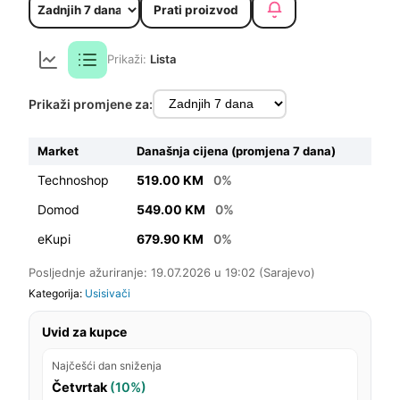
Prati proizvod
Prikaži:
Lista
Prikaži promjene za:
Market
Današnja cijena (promjena 7 dana)
Technoshop
519.00 KM
0%
Domod
549.00 KM
0%
eKupi
679.90 KM
0%
Posljednje ažuriranje: 19.07.2026 u 19:02 (Sarajevo)
Kategorija:
Usisivači
Uvid za kupce
Najčešći dan sniženja
Četvrtak
(10%)