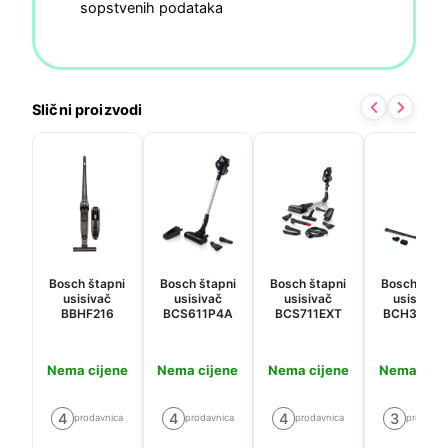
sopstvenih podataka
Slični proizvodi
Bosch štapni
Bosch štapni
Bosch štapni
Bosch štap
usisivač
usisivač
usisivač
usisavač
BBHF216
BCS611P4A
BCS711EXT
BCH3K285
Nema cijene
Nema cijene
Nema cijene
Nema cije
4
4
4
3
prodavnica
prodavnica
prodavnica
prodavni