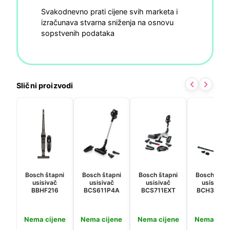
Svakodnevno prati cijene svih marketa i
izračunava stvarna sniženja na osnovu
sopstvenih podataka
Slični proizvodi
Bosch štapni
Bosch štapni
Bosch štapni
Bosch štap
usisivač
usisivač
usisivač
usisavač
BBHF216
BCS611P4A
BCS711EXT
BCH3K285
Nema cijene
Nema cijene
Nema cijene
Nema cije