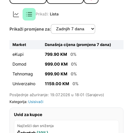
Prikaži:
Lista
Prikaži promjene za:
Market
Današnja cijena (promjena 7 dana)
eKupi
799.90 KM
0%
Domod
999.00 KM
0%
Tehnomag
999.90 KM
0%
Univerzalno
1159.00 KM
0%
Posljednje ažuriranje: 19.07.2026 u 18:01 (Sarajevo)
Kategorija:
Usisivači
Uvid za kupce
Najčešći dan sniženja
Četvrtak
(19%)