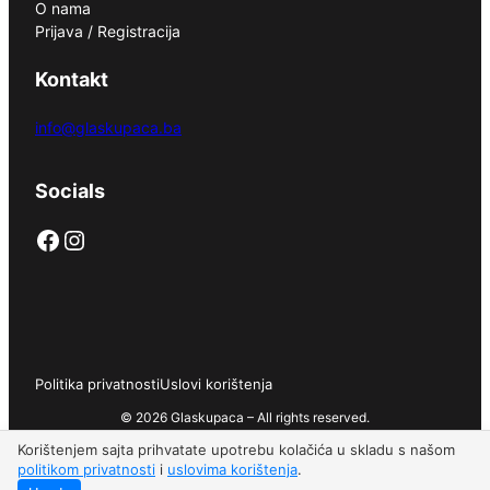
O nama
Prijava / Registracija
Kontakt
info@glaskupaca.ba
Socials
Facebook
Instagram
Politika privatnosti
Uslovi korištenja
© 2026 Glaskupaca – All rights reserved.
Korištenjem sajta prihvatate upotrebu kolačića u skladu s našom
politikom privatnosti
i
uslovima korištenja
.