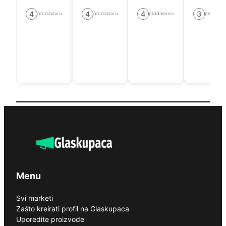
4
4
4
3
prodavnica
prodavnica
prodavnica
prodavni
Menu
Svi marketi
Zašto kreirati profil na Glaskupaca
Uporedite proizvode